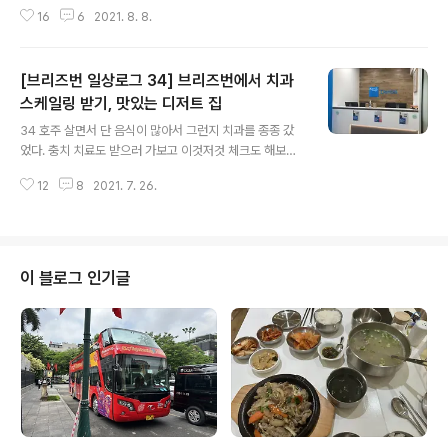
고등학교들 위주로 코로나 새로운 확진자가 나오면서 일주
보니까 식어서 차게 먹는게 기본이 된건지 모르겠다. 피자
16
6
2021. 8. 8.
일 동안은 조심하는 주를 보냈다. 집에만 있으니까 더 활력
도우 부분은 ..
이 안나서 블로그도 쓰기 싫음..... 블로그는 어디 갔다오자
마자 잊으면 안된다!!! 해서 쓰는 맛이 있는데 ㅠㅠ 게다가
[브리즈번 일상로그 34] 브리즈번에서 치과
올림픽이 있어서... 열심히 보느라 블로그를 쓸 정신이 없었
다 ㅎㅎㅎㅎㅎ 락다운 기간에도 출근은 그대로 했으므로
스케일링 받기, 맛있는 디저트 집
글 내용
월요일부터 금요일까지는 정말 집, 회사 이외에는 어디도
34 호주 살면서 단 음식이 많아서 그런지 치과를 종종 갔
가지 못했다. 쇼핑도 삼가서 우버잇츠나 딜리버루 같은 배
었다. 충치 치료도 받으러 가보고 이것저것 체크도 해보러
송 음식도 많이 이용했다. 토요일에는 도저히 이 지겨움을
갔었다. 이번에는 부파 엑스트라 보험을 들어서 부파에서
견딜 수가 없어서 집 근처에 있는 카페를 갔다왔다. 카페에
12
8
2021. 7. 26.
운영하는 치과를 갔었다. 검사해주고 치아 상태를 확인해
앉아서 먹는 건 허용이 되지..
주면서 스케일링까지 해주는 데 부파 엑스트라 보험만 있
으면 공짜이다. 부파덴탈! 첨사이드에 있는 지점으로 다녀
왔다. 한국인 치과 의사분이 계셔서 편하게 진료받을 수 있
었다. 스케일링과 엑스레이 찍어서 확인하는 것 까지 총 4
이 블로그 인기글
0분 정도 소요되었고 아주 편하게 받을 수 있게 해주셨다.
한국과 다르게 호주는 의사가 직접 스케일링을 진행해줘서
그런지 하나도 아프지 않았다. 이 한국인 의사분은 옥슬리
에서도 근무중이여셔서 다음에는 첨사이드로 가지 말고 옥
슬리로 다닐 계획이다. 깨끗한 치아로 달달..