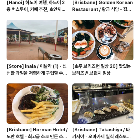
[Hanoi] 하노이 여행, 하노이 2
[Brisbane] Golden Korean
층 버스투어, 카페 추천, 호안끼엠
Restaurant / 황금 식당 - 집밥
호수, 하노이 오페라 하우스
냄새나는 브리즈번 한식당
[Store] Inala / 이날라 (1) - 신
[호주 브리즈번 일상 20] 맛있는
선한 과일을 저렴하게 구입할 수
브리즈번 브런치 일상
있는 곳
[Brisbane] Norman Hotel /
[Brisbane] Takashiya / 타
노만 호텔 - 최고급 소로 만든 스테
카시야 - 오마카세 일식 레스토랑 i