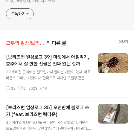
여행, 여행일지, 여행 다이어리
구독하기
더보기
모두의 일상/브리즈번 일상
의 다른 글
[브리즈번 일상로그 39] 마켓에서 아침먹기,
호주에서 살 만한 선물은 진짜 없는 걸까
글 내용
39 우리집 근처에는 일요일마다 열리는 마켓이 있다. 바로
마운트 그라밧 마켓이다. 한국으로 따지면 오일장 같은 그
런 마켓들이 호주에는 상당히 많다! ㅎㅎ 오일장이 반갑듯
23
2
2023. 7. 19.
이 마켓도 너무 반갑다! 그래서 오랜만에 마켓에서 구경도
하고 아침도 먹으러 출발했다. 실은 마켓 안에 사람이 너무
나도 많아서.. 도저히 사진을 찍을 수가 없었다 이것저것 사
[브리즈번 일상로그 35] 오랜만에 블로그 쓰
고나서야 간신히 자리에 앉아서 이 사진 한장을 찍었다. 왼
쪽에 있는 것은 Langos Pizza (랑고스 피자) 라는 것인데
기 (feat. 브리즈번 락다운)
글 내용
헝가리 전통 음식이다. 거의.. 호주에 규모가 조금 있는 마
35 어김없이 브리즈번도 락다운이 시작되었었다. 지난주
켓에 가면 랑고스 피자는 무조건 판다. 따뜻한 피자가 아니
토요일인 7월 마지막 날인 31일부터 락다운이 시작됐다.
라 차게 먹는 피자인데 이게 원래 차게 먹는 건지 기다리다