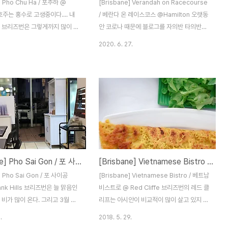
] Pho Chu Ha / 포추하 @
[Brisbane] Verandah on Racecourse
 호주는 홍수로 고생중이다.... 내
/ 베란다 온 레이스코스 @Hamilton 오랫동
는 브리즈번은 그렇게까지 많이 비
안 코로나 때문에 블로그를 자의반 타의반으
하지는 않아서 괜찮은데 비오는 날
로 쉬게 되었다. 사실 브리즈번 맛집이나 브
2020. 6. 27.
 쌀국수가 많이 생각나는 요즘이
리즈번 좋은 휴양지를 공유하려고 포스팅을
는 데다가 쌀쌀하기까지 해서 쌀
했던 거였는데.. 코로나의 여파로 인해 호주
인 날씨이다. 지금은 다행히 비가
정부의 규제가 까다로워서.. 맛집이나 휴양지
도 따뜻하게 돌아왔다! 그래도 몇
를 잘 방문할 수 없었다. 약 한 달 전까지만 해
 진짜배기 베트남 쌀국수 사진 정
도 브리즈번은 음식점 내 사람 10명까지만
까 포스팅을 해야겠다고 생각했
가능했었고, 이제는 총 20명까지는 가능하
래 브리즈번에서 오래 살았고 브리
다. 그리고 놀이터나 공원 등등 많은 곳들이
는 쌀국수는 거의 접했다고 생각
법적으로 출입이 허가되지 않았었는데 그런
!!!! 몇 일전 베트남 친구랑 얘기
규제도 슬슬 풀리고 있다. 코로나가 시작되면
[Brisbane] Pho Sai Gon / 포 사이공 - 비오는 브리즈번에서 쌀국수 한 그릇 ?
[Brisbane] Vietnamese Bistro / 베트남 비스트로 - 물놀이 후 따뜻한 쌀국수 한그릇 호로록
히 쌀국수집을 추천받았는데...
서 외식이 조금 힘들어지자.. 집에서 양질의
기 있는 쌀국수 집 중에 가장 맛
음식과 커피를 즐기기 위해서 커피 원두를 사
] Pho Sai Gon / 포 사이공
[Brisbane] Vietnamese Bistro / 베트남
면서 추천해줬다. 그래서 내가 아
러 많이 다녔었다. 조금씩 원두를 사서 가..
nk Hills 브리즈번은 늘 맑음인
비스트로 @ Red Cliffe 브리즈번의 레드 클
 비가 많이 온다. 그리고 3월 중
리프는 아시안이 비교적이 많이 살고 있지 않
쌀쌀하지 않았던 것 같은데, 요
는 동네이다. 해안가 쪽이라 호주 사람들에게
.
2018. 5. 29.
 춥다ㅠ_ㅠ 1년이 지나서 나이가
아주아주 인기가 많은 곳이지만, 그만큼 시티