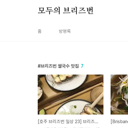
본문 바로가기
모두의 브리즈번
홈
방명록
브리즈번 쌀국수 맛집
7
[호주 브리즈번 일상 23] 브리즈번의 행복한 저녁 : KatsuCo 새로 생긴 돈까스 + 늘 맛있는 베트남 쌀국수