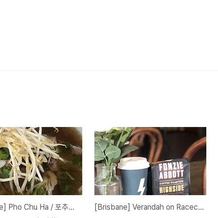
[Brisbane] Pho Chu Ha / 포추하 - 진짜 베트남 사람들만 가는 진짜배기 베트남 레스토랑 인 브리즈번
[Brisbane] Verandah on Racecourse / 베란다 온 레이스코스 - 분위기 좋은 강가 근처 베트남 맛집