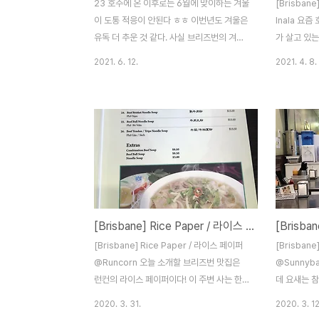
23 호주에 온 이후로는 6월에 맞이하는 겨울
[Brisbane
이 도통 적응이 안된다 ㅎㅎ 이번년도 겨울은
Inala 요즘
유독 더 추운 것 같다. 사실 브리즈번의 겨울
가 살고 있
은 한국의 겨울에 비하면 거의 티저 수준인데
가 오거나 
2021. 6. 12.
2021. 4. 8.
도 왜 참기가 어려운지 모르겠다. 인간은 적
이라 그런지
응의 동물이라 그런지.. 이젠 브리즈번의 겨
다. 비가 오
울도 못 버티는 수준이 됐다. 겨울이라서 해
국수가 제격
도 일찌감치 떨어져서 요새는 따뜻하고 맛있
그치고 날씨
는 저녁 먹는게 더욱 행복하다! 이번주에는
일전 먹었던
새로 생긴 핫한 돈까스 맛집을 다녀왔다. 친
리하다 보니
구가 인스타그램에서 오픈하는 집이라고 추
다 ㅎㅎ 원
천해줘서 가게 되었다. Katsu Co 라는 곳인
즈번의 맛있
데 셔우드에 위치해있다. 브리즈번 시티에서
했다. 그런데!
[Brisbane] Rice Paper / 라이스 페이퍼 - 원조는 유명한 편! 런컨의 쌀국수집!
약간 남서쪽에 있다. 약 15분 ? 정도 걸리는
하다가 우연
듯하다. 사실 한국 사람이 하는 집인지 정말
그 친구는 여
[Brisbane] Rice Paper / 라이스 페이퍼
[Brisbane
모르고 갔는데 도착해서 보니 한국분께서 오
있는 곳이라
@Runcorn 오늘 소개할 브리즈번 맛집은
@Sunnyba
픈한 가게였다...
는..
런컨의 라이스 페이퍼이다! 이 주변 사는 한
데 요새는 참
국인들은 모르는 사람이 없을 정도로 유명한
순이 이렇게 
2020. 3. 31.
2020. 3. 12
맛집이다. 요즘은 코로나 사태로 인하여.. 정
즘은 참 많이